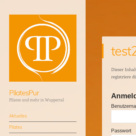
test
Dieser Inhalt
registriere d
PilatesPur
Anmel
Pilates und mehr in Wuppertal
Benutzerna
Menü
Zum Inhalt springen
Aktuelles
Pilates
Passwort