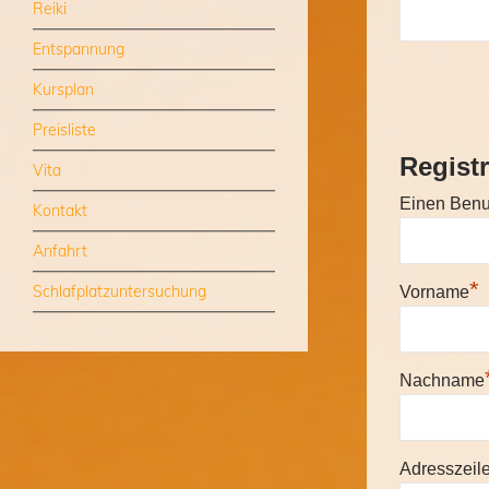
Reiki
Entspannung
Kursplan
Preisliste
Registr
Vita
Einen Ben
Kontakt
Anfahrt
*
Schlafplatzuntersuchung
Vorname
Nachname
Adresszeil