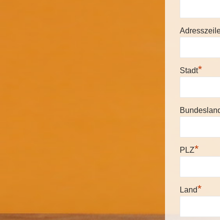
Adresszeil
*
Stadt
Bundeslan
*
PLZ
*
Land