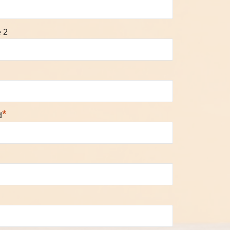
e 2
*
d