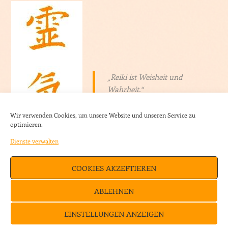
„Reiki ist Weisheit und
Wahrheit.“
Hawayo Takata
Wir verwenden Cookies, um unsere Website und unseren Service zu
optimieren.
Dienste verwalten
COOKIES AKZEPTIEREN
Stolz präsentiert von WordPress
ABLEHNEN
Theme: Confit von
WordPress.com
Impressum
|
Datenschutzerklärung
|
Allgemeine
EINSTELLUNGEN ANZEIGEN
Geschäftsbedingungen
|
Cookie Richtlinie (EU)